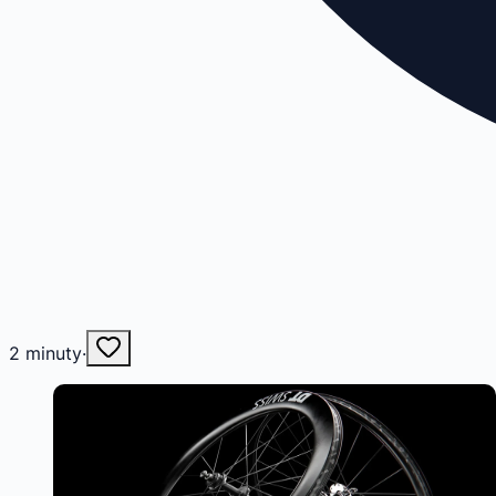
2
minuty
·