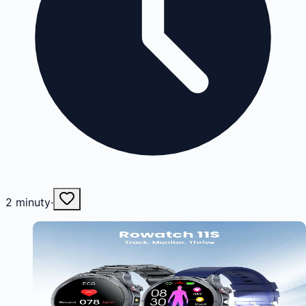
2
minuty
·