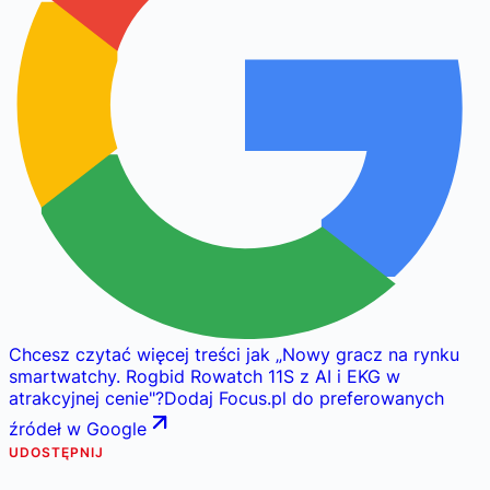
Chcesz czytać więcej treści jak
„
Nowy gracz na rynku
smartwatchy. Rogbid Rowatch 11S z AI i EKG w
atrakcyjnej cenie
"
?
Dodaj Focus.pl do preferowanych
źródeł w Google
UDOSTĘPNIJ