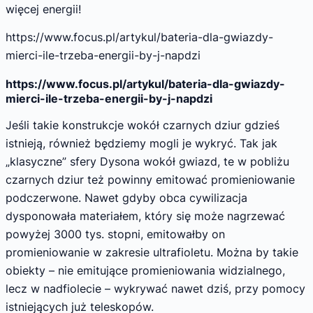
więcej energii!
https://www.focus.pl/artykul/bateria-dla-gwiazdy-
mierci-ile-trzeba-energii-by-j-napdzi
https://www.focus.pl/artykul/bateria-dla-gwiazdy-
mierci-ile-trzeba-energii-by-j-napdzi
Jeśli takie konstrukcje wokół czarnych dziur gdzieś
istnieją, również będziemy mogli je wykryć. Tak jak
„klasyczne” sfery Dysona wokół gwiazd, te w pobliżu
czarnych dziur też powinny emitować promieniowanie
podczerwone. Nawet gdyby obca cywilizacja
dysponowała materiałem, który się może nagrzewać
powyżej 3000 tys. stopni, emitowałby on
promieniowanie w zakresie ultrafioletu. Można by takie
obiekty – nie emitujące promieniowania widzialnego,
lecz w nadfiolecie – wykrywać nawet dziś, przy pomocy
istniejących już teleskopów.