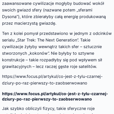
zaawansowane cywilizacje mogłyby budować wokół
swoich gwiazd sfery (nazwane potem „sferami
Dysona”), które zbierałyby całą energię produkowaną
przez macierzystą gwiazdę.
Ten z kolei pomysł przedstawiono w jednym z odcinków
serialu „Star Trek: The Next Generation”. Takie
cywilizacje żyłyby wewnątrz takich sfer – sztucznie
stworzonych „kokonów”. Nie byłyby to sztywne
konstrukcje – takie rozpadłyby się pod wpływem sił
grawitacyjnych – lecz raczej gęste roje satelitów.
https://www.focus.pl/artykul/co-jest-z-tylu-czarnej-
dziury-po-raz-pierwszy-to-zaobserwowano
https://www.focus.pl/artykul/co-jest-z-tylu-czarnej-
dziury-po-raz-pierwszy-to-zaobserwowano
Jak szybko obliczyli fizycy, takie sferyczne roje