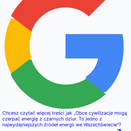
Chcesz czytać więcej treści jak
„
Obce cywilizacje mogą
czerpać energię z czarnych dziur. To jedno z
najwydajniejszych źródeł energii we Wszechświecie
"
?