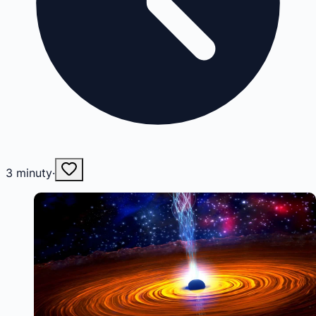
3
minuty
·