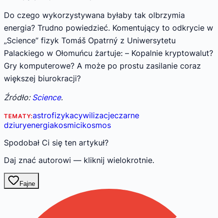
Do czego wykorzystywana byłaby tak olbrzymia
energia? Trudno powiedzieć. Komentujący to odkrycie w
„Science” fizyk Tomáš Opatrný z Uniwersytetu
Palackiego w Ołomuńcu żartuje: – Kopalnie kryptowalut?
Gry komputerowe? A może po prostu zasilanie coraz
większej biurokracji?
Źródło:
Science
.
astrofizyka
cywilizacje
czarne
TEMATY:
dziury
energia
kosmici
kosmos
Spodobał Ci się ten artykuł?
Daj znać autorowi — kliknij wielokrotnie.
Fajne