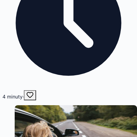
4
minuty
·