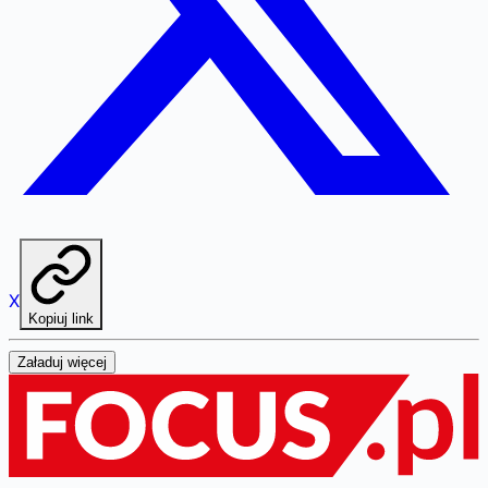
X
Kopiuj link
Załaduj więcej