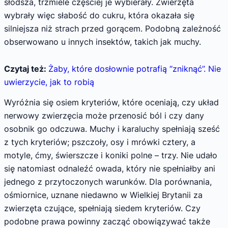
słodsza, trzmiele częściej je wybierały. Zwierzęta
wybrały więc słabość do cukru, która okazała się
silniejsza niż strach przed gorącem. Podobną zależność
obserwowano u innych insektów, takich jak muchy.
Czytaj też:
Żaby, które dosłownie potrafią “zniknąć”. Nie
uwierzycie, jak to robią
Wyróżnia się osiem kryteriów, które oceniają, czy układ
nerwowy zwierzęcia może przenosić ból i czy dany
osobnik go odczuwa. Muchy i karaluchy spełniają sześć
z tych kryteriów; pszczoły, osy i mrówki cztery, a
motyle, ćmy, świerszcze i koniki polne – trzy. Nie udało
się natomiast odnaleźć owada, który nie spełniałby ani
jednego z przytoczonych warunków. Dla porównania,
ośmiornice, uznane niedawno w Wielkiej Brytanii za
zwierzęta czujące, spełniają siedem kryteriów. Czy
podobne prawa powinny zacząć obowiązywać także