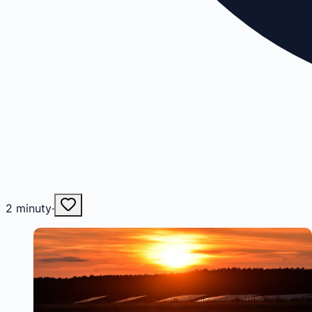
2
minuty
·