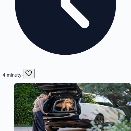
4
minuty
·