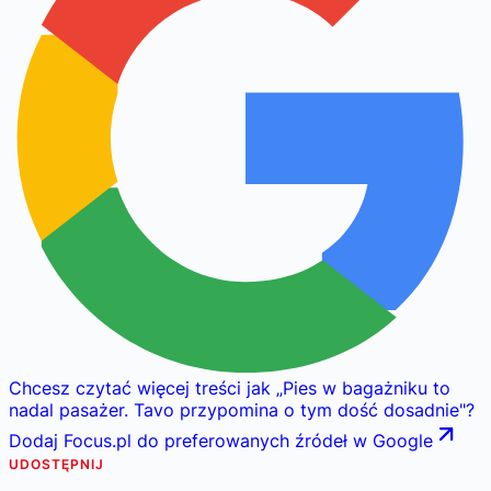
Chcesz czytać więcej treści jak
„
Pies w bagażniku to
nadal pasażer. Tavo przypomina o tym dość dosadnie
"
?
Dodaj Focus.pl do preferowanych źródeł w Google
UDOSTĘPNIJ