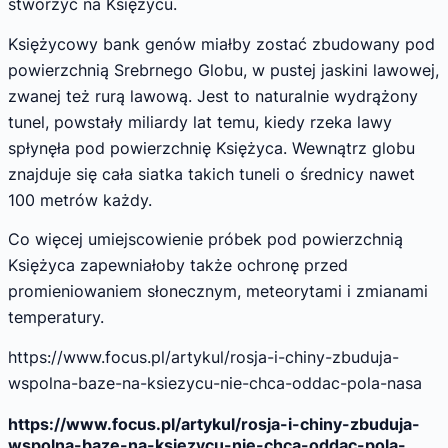
stworzyć na Księżycu.
Księżycowy bank genów miałby zostać zbudowany pod
powierzchnią Srebrnego Globu, w pustej jaskini lawowej,
zwanej też rurą lawową. Jest to naturalnie wydrążony
tunel, powstały miliardy lat temu, kiedy rzeka lawy
spłynęła pod powierzchnię Księżyca. Wewnątrz globu
znajduje się cała siatka takich tuneli o średnicy nawet
100 metrów każdy.
Co więcej umiejscowienie próbek pod powierzchnią
Księżyca zapewniałoby także ochronę przed
promieniowaniem słonecznym, meteorytami i zmianami
temperatury.
https://www.focus.pl/artykul/rosja-i-chiny-zbuduja-
wspolna-baze-na-ksiezycu-nie-chca-oddac-pola-nasa
https://www.focus.pl/artykul/rosja-i-chiny-zbuduja-
wspolna-baze-na-ksiezycu-nie-chca-oddac-pola-