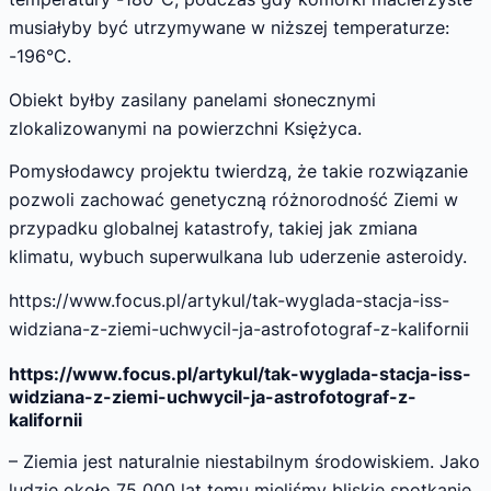
musiałyby być utrzymywane w niższej temperaturze:
-196°C.
Obiekt byłby zasilany panelami słonecznymi
zlokalizowanymi na powierzchni Księżyca.
Pomysłodawcy projektu twierdzą, że takie rozwiązanie
pozwoli zachować genetyczną różnorodność Ziemi w
przypadku globalnej katastrofy, takiej jak zmiana
klimatu, wybuch superwulkana lub uderzenie asteroidy.
https://www.focus.pl/artykul/tak-wyglada-stacja-iss-
widziana-z-ziemi-uchwycil-ja-astrofotograf-z-kalifornii
https://www.focus.pl/artykul/tak-wyglada-stacja-iss-
widziana-z-ziemi-uchwycil-ja-astrofotograf-z-
kalifornii
– Ziemia jest naturalnie niestabilnym środowiskiem. Jako
ludzie około 75 000 lat temu mieliśmy bliskie spotkanie