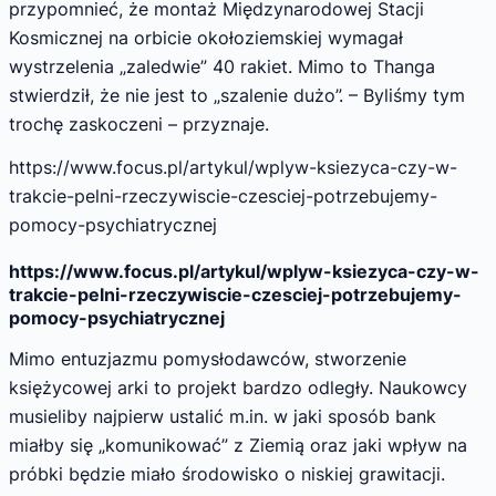
przypomnieć, że montaż Międzynarodowej Stacji
Kosmicznej na orbicie okołoziemskiej wymagał
wystrzelenia „zaledwie” 40 rakiet. Mimo to Thanga
stwierdził, że nie jest to „szalenie dużo”. – Byliśmy tym
trochę zaskoczeni – przyznaje.
https://www.focus.pl/artykul/wplyw-ksiezyca-czy-w-
trakcie-pelni-rzeczywiscie-czesciej-potrzebujemy-
pomocy-psychiatrycznej
https://www.focus.pl/artykul/wplyw-ksiezyca-czy-w-
trakcie-pelni-rzeczywiscie-czesciej-potrzebujemy-
pomocy-psychiatrycznej
Mimo entuzjazmu pomysłodawców, stworzenie
księżycowej arki to projekt bardzo odległy. Naukowcy
musieliby najpierw ustalić m.in. w jaki sposób bank
miałby się „komunikować” z Ziemią oraz jaki wpływ na
próbki będzie miało środowisko o niskiej grawitacji.