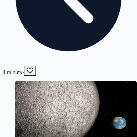
4
minuty
·