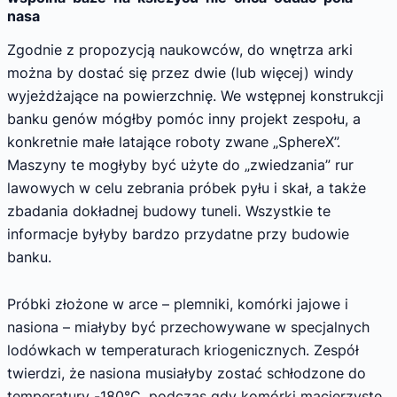
nasa
Zgodnie z propozycją naukowców, do wnętrza arki
można by dostać się przez dwie (lub więcej) windy
wyjeżdżające na powierzchnię. We wstępnej konstrukcji
banku genów mógłby pomóc inny projekt zespołu, a
konkretnie małe latające roboty zwane „SphereX”.
Maszyny te mogłyby być użyte do „zwiedzania” rur
lawowych w celu zebrania próbek pyłu i skał, a także
zbadania dokładnej budowy tuneli. Wszystkie te
informacje byłyby bardzo przydatne przy budowie
banku.
Próbki złożone w arce – plemniki, komórki jajowe i
nasiona – miałyby być przechowywane w specjalnych
lodówkach w temperaturach kriogenicznych. Zespół
twierdzi, że nasiona musiałyby zostać schłodzone do
temperatury -180°C, podczas gdy komórki macierzyste