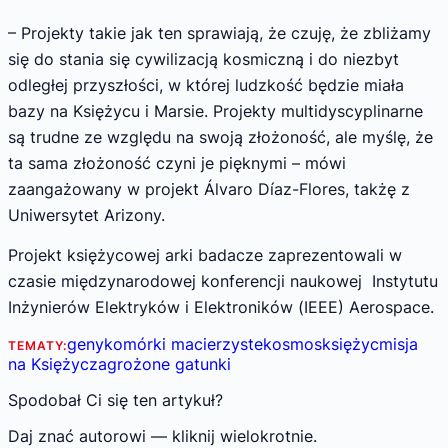
– Projekty takie jak ten sprawiają, że czuję, że zbliżamy
się do stania się cywilizacją kosmiczną i do niezbyt
odległej przyszłości, w której ludzkość będzie miała
bazy na Księżycu i Marsie. Projekty multidyscyplinarne
są trudne ze względu na swoją złożoność, ale myślę, że
ta sama złożoność czyni je pięknymi – mówi
zaangażowany w projekt Álvaro Díaz-Flores, takżę z
Uniwersytet Arizony.
Projekt księżycowej arki badacze zaprezentowali w
czasie międzynarodowej konferencji naukowej Instytutu
Inżynierów Elektryków i Elektroników (IEEE) Aerospace.
geny
komórki macierzyste
kosmos
księżyc
misja
TEMATY:
na Księżyc
zagrożone gatunki
Spodobał Ci się ten artykuł?
Daj znać autorowi — kliknij wielokrotnie.