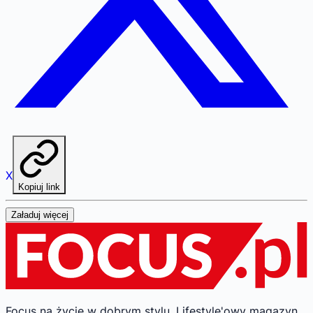
X
Kopiuj link
Załaduj więcej
Focus na życie w dobrym stylu.
Lifestyle'owy magazyn