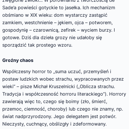
Sade’a powieści gotyckie to jasełka. Ich mechanizm
obśmiano w XIX wieku: dom wystarczy zastąpić
zamkiem, westchnienie – jękiem, ojca – potworem,
gospodynię – czarownicą, zefirek – wyciem burzy. I
gotowe. Dziś dla dzieła grozy nie udałoby się
sporządzić tak prostego wzoru.
Groźny chaos
Współczesny horror to „suma uczuć, przemyśleń i
postaw ludzkich wobec strachu, wypracowanych przez
wieki” – pisze Michał Kruszelnicki („Oblicza strachu.
Tradycja i współczesność horroru literackiego”). Horrory
zawierają więc to, czego się boimy (zło, śmierć,
przemoc, ciemność, choroby) lub czego nie znamy, np.
świat nadprzyrodzony. Jego delegatem jest potwór.
Nieczysty, cuchnący, obślizgły i zdeformowany.