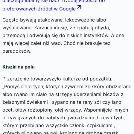
dlaczego lubimy się bać?
"
?
Dodaj Focus.pl do
preferowanych źródeł w Google
Często bywają atakowane, lekceważone albo
wyśmiewane. Zarzuca im się, że epatują ohydą,
przemocą i odwołują się do niskich instynktów. A one
mają więcej zalet niż wad. Choć nie brakuje też
paradoksów.
Kiszki na polu
Przerażenie towarzyszyło kulturze od początku.
„Pomyślcie o tych, których żywcem ze skóry obdzierano
albo rwano im ciało na strzępy uderzeniami biczów z
żelaznymi ćwiekami i sypano na te rany sól czy lano
ocet, ołów roztopiony, olej wrzący. Wspomnijcie innych
przywiązanych do nabitych gwoździami drzew i tych,
którym przebijano wszystkie członki szpikulcami,
których piłowano na pół, krojono na drobne cząstki,