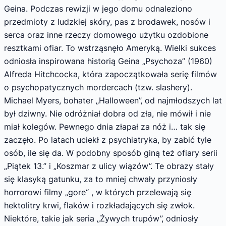
Geina. Podczas rewizji w jego domu odnaleziono
przedmioty z ludzkiej skóry, pas z brodawek, nosów i
serca oraz inne rzeczy domowego użytku ozdobione
resztkami ofiar. To wstrząsnęło Ameryką. Wielki sukces
odniosła inspirowana historią Geina „Psychoza” (1960)
Alfreda Hitchcocka, która zapoczątkowała serię filmów
o psychopatycznych mordercach (tzw. slashery).
Michael Myers, bohater „Halloween”, od najmłodszych lat
był dziwny. Nie odróżniał dobra od zła, nie mówił i nie
miał kolegów. Pewnego dnia złapał za nóż i… tak się
zaczęło. Po latach uciekł z psychiatryka, by zabić tyle
osób, ile się da. W podobny sposób giną też ofiary serii
„Piątek 13.” i „Koszmar z ulicy wiązów”. Te obrazy stały
się klasyką gatunku, za to mniej chwały przyniosły
horrorowi filmy „gore“ , w których przelewają się
hektolitry krwi, flaków i rozkładających się zwłok.
Niektóre, takie jak seria „Żywych trupów”, odniosły