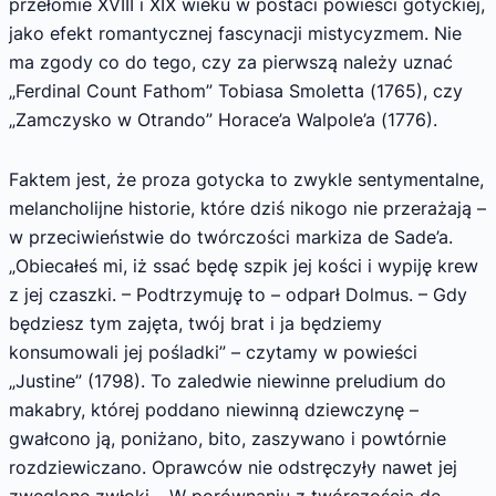
przełomie XVIII i XIX wieku w postaci powieści gotyckiej,
jako efekt romantycznej fascynacji mistycyzmem. Nie
ma zgody co do tego, czy za pierwszą należy uznać
„Ferdinal Count Fathom” Tobiasa Smoletta (1765), czy
„Zamczysko w Otrando” Horace’a Walpole’a (1776).
Faktem jest, że proza gotycka to zwykle sentymentalne,
melancholijne historie, które dziś nikogo nie przerażają –
w przeciwieństwie do twórczości markiza de Sade’a.
„Obiecałeś mi, iż ssać będę szpik jej kości i wypiję krew
z jej czaszki. – Podtrzymuję to – odparł Dolmus. – Gdy
będziesz tym zajęta, twój brat i ja będziemy
konsumowali jej pośladki” – czytamy w powieści
„Justine” (1798). To zaledwie niewinne preludium do
makabry, której poddano niewinną dziewczynę –
gwałcono ją, poniżano, bito, zaszywano i powtórnie
rozdziewiczano. Oprawców nie odstręczyły nawet jej
zwęglone zwłoki… W porównaniu z twórczością de