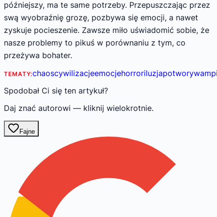
późniejszy, ma te same potrzeby. Przepuszczając przez
swą wyobraźnię grozę, pozbywa się emocji, a nawet
zyskuje pocieszenie. Zawsze miło uświadomić sobie, że
nasze problemy to pikuś w porównaniu z tym, co
przeżywa bohater.
chaos
cywilizacje
emocje
horror
iluzja
potwory
wampi
TEMATY:
Spodobał Ci się ten artykuł?
Daj znać autorowi — kliknij wielokrotnie.
Fajne