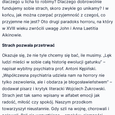
dlaczego u licha to robimy? Dlaczego dobrowolnie
fundujemy sobie strach, skoro zwykle go unikamy? I w
końcu, jak można czerpać przyjemność z czegoś, co
przyjemne nie jest? Oto drugi paradoks horroru, na który
w XVIII wieku zwrócili uwagę John i Anna Laetitia
Aikinowie.
Strach pozwala przetrwać
Okazuje się, że nie tyle chcemy się bać, ile musimy. „Lęk
ludzi mieści w sobie całą historię ewolucji gatunku” –
napisał wybitny psychiatra prof. Antoni Kępiński.
„Współczesna psychiatria udziela nam na horrory nie
tylko zezwolenia, ale i obdarza je błogosławieństwem” –
dodawał pisarz i krytyk literacki Wojciech Żukrowski.
Strach jest tak samo wpisany w alfabet emocji jak
radość, miłość czy spokój. Naszym przodkom
towarzyszył nieustannie. Gdy szli na wojnę, chorowali i