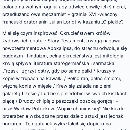
palono na wolnym ogniu; aby odwlec chwilę ich śmierci,
przedłużano owe męczarnie” – grzmiał XVII-wieczny
francuski oratorianin Julian Loriot w kazaniu „O piekle”.
Miał się czym inspirować. Okrucieństwem królów
żydowskich epatuje Stary Testament, trwogą napawa
nowotestamentowa Apokalipsa, do strachu odwołuje się
buddyzm i hinduizm, pełna okrucieństwa jest mitologia,
krwią spływa literatura starogermańska i sarmacka.
„Trzask i zgrzyt ostry, gdy po same pałki / Kruszyły
kopie w trupach na kawałki / Pełno ran, pełno śmierci;
więzną konie w mięsie / Krew się zsiadła na ziemi
galaretą trzęsie / Ludzie się niedobici w swoich kiszkach
plącą / Drudzy chlipią z paszczęki posoką gorącą” –
pisał Wacław Potocki w „Wojnie chocimskiej”. Nie każde
przerażenie wzbudzane przez dzieło sztuki jest jednak
horrorem. Ten gatunek wykształcił się dopiero na