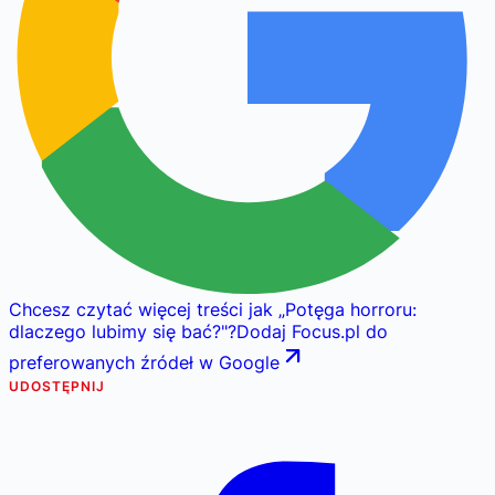
Chcesz czytać więcej treści jak
„
Potęga horroru:
dlaczego lubimy się bać?
"
?
Dodaj Focus.pl do
preferowanych źródeł w Google
UDOSTĘPNIJ