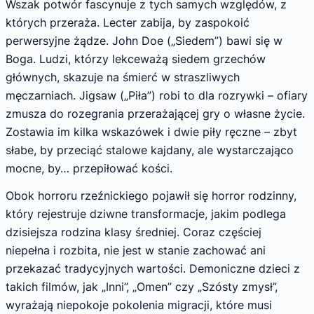
Wszak potwór fascynuje z tych samych względów, z
których przeraża. Lecter zabija, by zaspokoić
perwersyjne żądze. John Doe („Siedem”) bawi się w
Boga. Ludzi, którzy lekceważą siedem grzechów
głównych, skazuje na śmierć w straszliwych
męczarniach. Jigsaw („Piła”) robi to dla rozrywki – ofiary
zmusza do rozegrania przerażającej gry o własne życie.
Zostawia im kilka wskazówek i dwie piły ręczne – zbyt
słabe, by przeciąć stalowe kajdany, ale wystarczająco
mocne, by… przepiłować kości.
Obok horroru rzeźnickiego pojawił się horror rodzinny,
który rejestruje dziwne transformacje, jakim podlega
dzisiejsza rodzina klasy średniej. Coraz częściej
niepełna i rozbita, nie jest w stanie zachować ani
przekazać tradycyjnych wartości. Demoniczne dzieci z
takich filmów, jak „Inni”, „Omen” czy „Szósty zmysł”,
wyrażają niepokoje pokolenia migracji, które musi