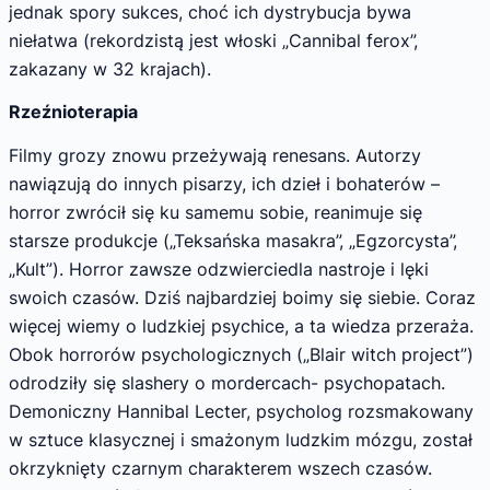
jednak spory sukces, choć ich dystrybucja bywa
niełatwa (rekordzistą jest włoski „Cannibal ferox”,
zakazany w 32 krajach).
Rzeźnioterapia
Filmy grozy znowu przeżywają renesans. Autorzy
nawiązują do innych pisarzy, ich dzieł i bohaterów –
horror zwrócił się ku samemu sobie, reanimuje się
starsze produkcje („Teksańska masakra”, „Egzorcysta”,
„Kult”). Horror zawsze odzwierciedla nastroje i lęki
swoich czasów. Dziś najbardziej boimy się siebie. Coraz
więcej wiemy o ludzkiej psychice, a ta wiedza przeraża.
Obok horrorów psychologicznych („Blair witch project”)
odrodziły się slashery o mordercach- psychopatach.
Demoniczny Hannibal Lecter, psycholog rozsmakowany
w sztuce klasycznej i smażonym ludzkim mózgu, został
okrzyknięty czarnym charakterem wszech czasów.