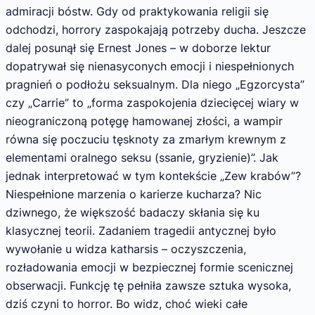
admiracji bóstw. Gdy od praktykowania religii się
odchodzi, horrory zaspokajają potrzeby ducha. Jeszcze
dalej posunął się Ernest Jones – w doborze lektur
dopatrywał się nienasyconych emocji i niespełnionych
pragnień o podłożu seksualnym. Dla niego „Egzorcysta”
czy „Carrie” to „forma zaspokojenia dziecięcej wiary w
nieograniczoną potęgę hamowanej złości, a wampir
równa się poczuciu tęsknoty za zmarłym krewnym z
elementami oralnego seksu (ssanie, gryzienie)”. Jak
jednak interpretować w tym kontekście „Zew krabów”?
Niespełnione marzenia o karierze kucharza? Nic
dziwnego, że większość badaczy skłania się ku
klasycznej teorii. Zadaniem tragedii antycznej było
wywołanie u widza katharsis – oczyszczenia,
rozładowania emocji w bezpiecznej formie scenicznej
obserwacji. Funkcję tę pełniła zawsze sztuka wysoka,
dziś czyni to horror. Bo widz, choć wieki całe