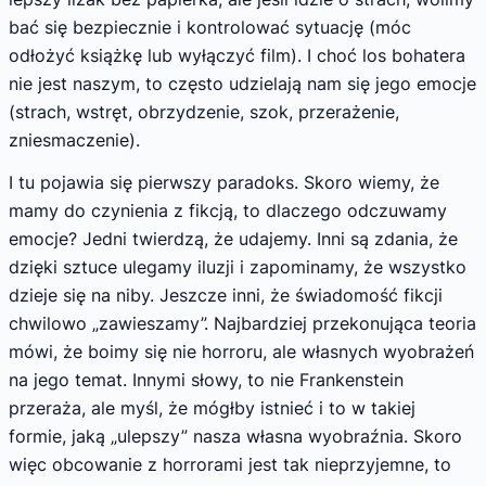
bać się bezpiecznie i kontrolować sytuację (móc
odłożyć książkę lub wyłączyć film). I choć los bohatera
nie jest naszym, to często udzielają nam się jego emocje
(strach, wstręt, obrzydzenie, szok, przerażenie,
zniesmaczenie).
I tu pojawia się pierwszy paradoks. Skoro wiemy, że
mamy do czynienia z fikcją, to dlaczego odczuwamy
emocje? Jedni twierdzą, że udajemy. Inni są zdania, że
dzięki sztuce ulegamy iluzji i zapominamy, że wszystko
dzieje się na niby. Jeszcze inni, że świadomość fikcji
chwilowo „zawieszamy”. Najbardziej przekonująca teoria
mówi, że boimy się nie horroru, ale własnych wyobrażeń
na jego temat. Innymi słowy, to nie Frankenstein
przeraża, ale myśl, że mógłby istnieć i to w takiej
formie, jaką „ulepszy” nasza własna wyobraźnia. Skoro
więc obcowanie z horrorami jest tak nieprzyjemne, to