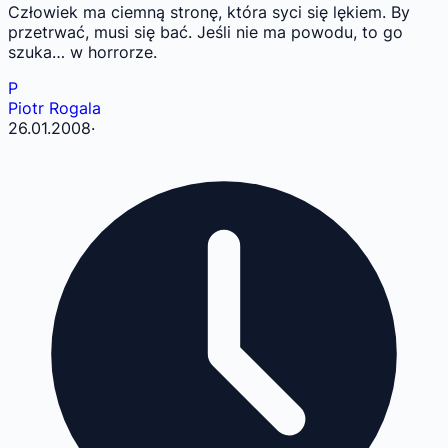
Człowiek ma ciemną stronę, która syci się lękiem. By
przetrwać, musi się bać. Jeśli nie ma powodu, to go
szuka… w horrorze.
P
Piotr Rogala
26.01.2008
·