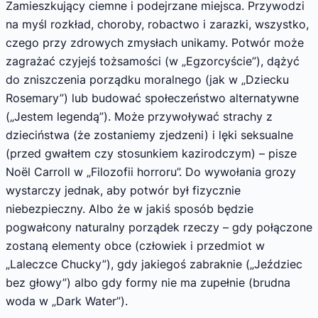
Zamieszkujący ciemne i podejrzane miejsca. Przywodzi
na myśl rozkład, choroby, robactwo i zarazki, wszystko,
czego przy zdrowych zmysłach unikamy. Potwór może
zagrażać czyjejś tożsamości (w „Egzorcyście”), dążyć
do zniszczenia porządku moralnego (jak w „Dziecku
Rosemary”) lub budować społeczeństwo alternatywne
(„Jestem legendą”). Może przywoływać strachy z
dzieciństwa (że zostaniemy zjedzeni) i lęki seksualne
(przed gwałtem czy stosunkiem kazirodczym) – pisze
Noël Carroll w „Filozofii horroru”. Do wywołania grozy
wystarczy jednak, aby potwór był fizycznie
niebezpieczny. Albo że w jakiś sposób będzie
pogwałcony naturalny porządek rzeczy – gdy połączone
zostaną elementy obce (człowiek i przedmiot w
„Laleczce Chucky”), gdy jakiegoś zabraknie („Jeździec
bez głowy”) albo gdy formy nie ma zupełnie (brudna
woda w „Dark Water”).