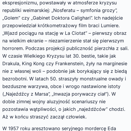
ekspresjonizmu, powstawały w atmosferze kryzysu
republiki weimarskiej: „Nosferatu – symfonia grozy”,
„Golem” czy „Gabinet Doktora Calighari”. Ich nadejście
przepowiedział krótkometrażowy film braci Lumiere.
„Wjazd pociągu na stację w La Ciotat” – pierwszy obraz
na wielkim ekranie – niezamierzenie stał się pierwszym
horrorem. Podczas projekcji publiczność pierzchła z sali.
W czasie Wielkiego Kryzysu lat 30. bestie, takie jak
Drakula, King Kong czy Frankenstein, żyły na marginesie
nie z własnej woli – podobnie jak borykający się z biedą
bezrobotni. W latach 50. straszyły monstrualne owady i
bezduszne warzywa, obce i wrogo nastawione istoty
(„Najeźdźcy z Marsa”, „Inwazja porywaczy ciał”). W
dobie zimnej wojny aluzyjność scenariuszy nie
pozostawia wątpliwości, o jakich „najeźdźców” chodzi.
Aż w końcu straszyć zaczął człowiek.
W 1957 roku aresztowano seryjnego mordercę Eda