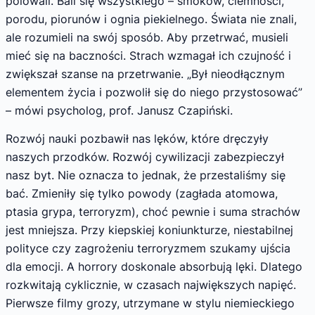
polowali. Bali się wszystkiego – smoków, ciemności,
porodu, piorunów i ognia piekielnego. Świata nie znali,
ale rozumieli na swój sposób. Aby przetrwać, musieli
mieć się na baczności. Strach wzmagał ich czujność i
zwiększał szanse na przetrwanie. „Był nieodłącznym
elementem życia i pozwolił się do niego przystosować”
– mówi psycholog, prof. Janusz Czapiński.
Rozwój nauki pozbawił nas lęków, które dręczyły
naszych przodków. Rozwój cywilizacji zabezpieczył
nasz byt. Nie oznacza to jednak, że przestaliśmy się
bać. Zmieniły się tylko powody (zagłada atomowa,
ptasia grypa, terroryzm), choć pewnie i suma strachów
jest mniejsza. Przy kiepskiej koniunkturze, niestabilnej
polityce czy zagrożeniu terroryzmem szukamy ujścia
dla emocji. A horrory doskonale absorbują lęki. Dlatego
rozkwitają cyklicznie, w czasach największych napięć.
Pierwsze filmy grozy, utrzymane w stylu niemieckiego