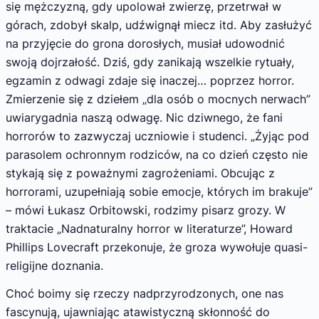
się mężczyzną, gdy upolował zwierzę, przetrwał w
górach, zdobył skalp, udźwignął miecz itd. Aby zasłużyć
na przyjęcie do grona dorosłych, musiał udowodnić
swoją dojrzałość. Dziś, gdy zanikają wszelkie rytuały,
egzamin z odwagi zdaje się inaczej… poprzez horror.
Zmierzenie się z dziełem „dla osób o mocnych nerwach”
uwiarygadnia naszą odwagę. Nic dziwnego, że fani
horrorów to zazwyczaj uczniowie i studenci. „Żyjąc pod
parasolem ochronnym rodziców, na co dzień często nie
stykają się z poważnymi zagrożeniami. Obcując z
horrorami, uzupełniają sobie emocje, których im brakuje”
– mówi Łukasz Orbitowski, rodzimy pisarz grozy. W
traktacie „Nadnaturalny horror w literaturze”, Howard
Phillips Lovecraft przekonuje, że groza wywołuje quasi-
religijne doznania.
Choć boimy się rzeczy nadprzyrodzonych, one nas
fascynują, ujawniając atawistyczną skłonność do