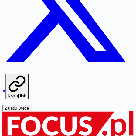
X
Kopiuj link
Załaduj więcej