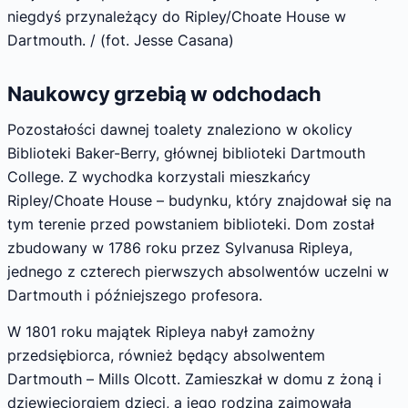
niegdyś przynależący do Ripley/Choate House w
Dartmouth. / (fot. Jesse Casana)
Naukowcy grzebią w odchodach
Pozostałości dawnej toalety znaleziono w okolicy
Biblioteki Baker-Berry, głównej biblioteki Dartmouth
College. Z wychodka korzystali mieszkańcy
Ripley/Choate House – budynku, który znajdował się na
tym terenie przed powstaniem biblioteki. Dom został
zbudowany w 1786 roku przez Sylvanusa Ripleya,
jednego z czterech pierwszych absolwentów uczelni w
Dartmouth i późniejszego profesora.
W 1801 roku majątek Ripleya nabył zamożny
przedsiębiorca, również będący absolwentem
Dartmouth – Mills Olcott. Zamieszkał w domu z żoną i
dziewięciorgiem dzieci, a jego rodzina zajmowała