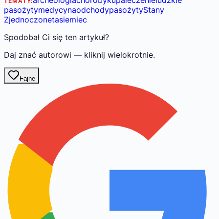
archeologia
choroby
kupa
leczenie
ludzkie
TEMATY:
pasożyty
medycyna
odchody
pasożyty
Stany
Zjednoczone
tasiemiec
Spodobał Ci się ten artykuł?
Daj znać autorowi — kliknij wielokrotnie.
Fajne