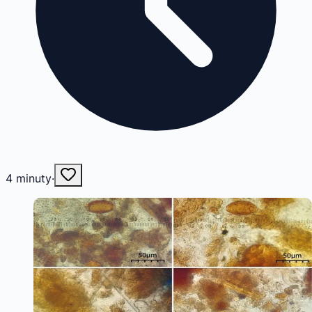
4
minuty
·