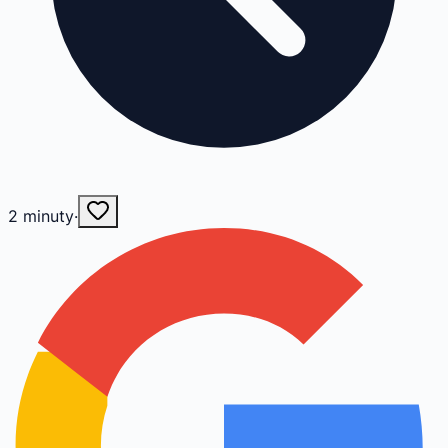
2
minuty
·