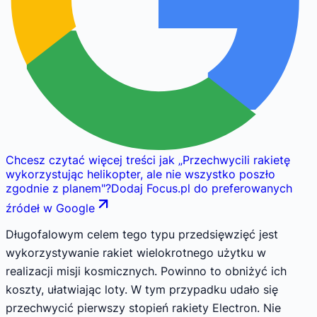
Chcesz czytać więcej treści jak
„
Przechwycili rakietę
wykorzystując helikopter, ale nie wszystko poszło
zgodnie z planem
"
?
Dodaj Focus.pl do preferowanych
źródeł w Google
Długofalowym celem tego typu przedsięwzięć jest
wykorzystywanie rakiet wielokrotnego użytku w
realizacji misji kosmicznych. Powinno to obniżyć ich
koszty, ułatwiając loty. W tym przypadku udało się
przechwycić pierwszy stopień rakiety Electron. Nie