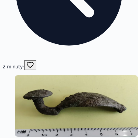
2
minuty
·