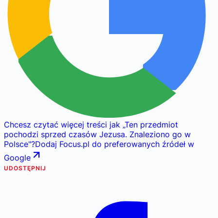
Chcesz czytać więcej treści jak
„
Ten przedmiot
pochodzi sprzed czasów Jezusa. Znaleziono go w
Polsce
"
?
Dodaj Focus.pl do preferowanych źródeł w
Google
UDOSTĘPNIJ