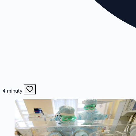
4
minuty
·