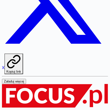
X
Kopiuj link
Załaduj więcej