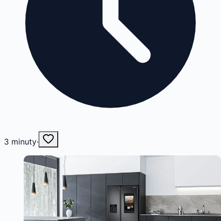
3
minuty
·