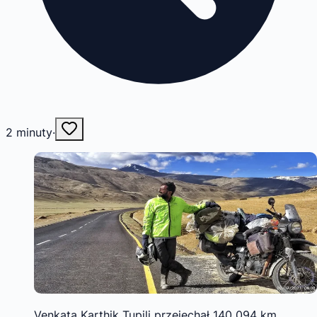
2
minuty
·
Venkata Karthik Tupili przejechał 140 094 km