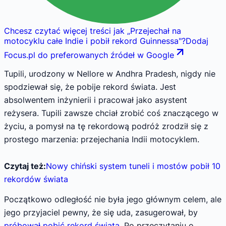
Chcesz czytać więcej treści jak
„
Przejechał na
motocyklu całe Indie i pobił rekord Guinnessa
"
?
Dodaj
Focus.pl do preferowanych źródeł w Google
Tupili, urodzony w Nellore w Andhra Pradesh, nigdy nie
spodziewał się, że pobije rekord świata. Jest
absolwentem inżynierii i pracował jako asystent
reżysera. Tupili zawsze chciał zrobić coś znaczącego w
życiu, a pomysł na tę rekordową podróż zrodził się z
prostego marzenia: przejechania Indii motocyklem.
Czytaj też:
Nowy chiński system tuneli i mostów pobił 10
rekordów świata
Początkowo odległość nie była jego głównym celem, ale
jego przyjaciel pewny, że się uda, zasugerował, by
próbował pobić rekord świata
. Po przeczytaniu o