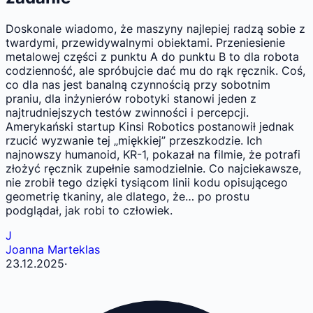
Doskonale wiadomo, że maszyny najlepiej radzą sobie z
twardymi, przewidywalnymi obiektami. Przeniesienie
metalowej części z punktu A do punktu B to dla robota
codzienność, ale spróbujcie dać mu do rąk ręcznik. Coś,
co dla nas jest banalną czynnością przy sobotnim
praniu, dla inżynierów robotyki stanowi jeden z
najtrudniejszych testów zwinności i percepcji.
Amerykański startup Kinsi Robotics postanowił jednak
rzucić wyzwanie tej „miękkiej” przeszkodzie. Ich
najnowszy humanoid, KR-1, pokazał na filmie, że potrafi
złożyć ręcznik zupełnie samodzielnie. Co najciekawsze,
nie zrobił tego dzięki tysiącom linii kodu opisującego
geometrię tkaniny, ale dlatego, że… po prostu
podglądał, jak robi to człowiek.
J
Joanna Marteklas
23.12.2025
·