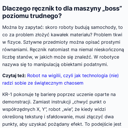
Dlaczego ręcznik to dla maszyny „boss”
poziomu trudnego?
Można by zapytać: skoro roboty budują samochody, to
co za problem złożyć kawałek materiału? Problem tkwi
w fizyce. Sztywne przedmioty można opisać prostymi
równaniami. Ręcznik natomiast ma niemal nieskończoną
liczbę stanów, w jakich może się znaleźć. W robotyce
nazywa się to manipulacją obiektami podatnymi.
Czytaj też:
Robot na wigilii, czyli jak technologia (nie)
radzi sobie ze świątecznym chaosem
KR-1 pokonuje tę barierę poprzez uczenie oparte na
demonstracji. Zamiast instrukcji „chwyć punkt o
współrzędnych X, Y”, robot „wie”, że kiedy widzi
określoną teksturę i sfałdowanie, musi złączyć dwa
punkty, aby uzyskać pożądany efekt. To podejście jest