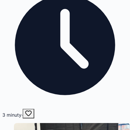
3
minuty
·