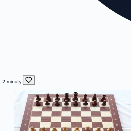
2
minuty
·