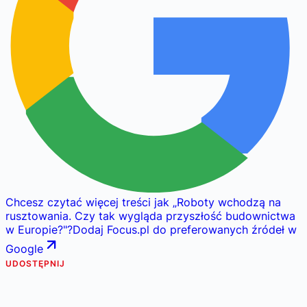
Chcesz czytać więcej treści jak
„
Roboty wchodzą na
rusztowania. Czy tak wygląda przyszłość budownictwa
w Europie?
"
?
Dodaj Focus.pl do preferowanych źródeł w
Google
UDOSTĘPNIJ