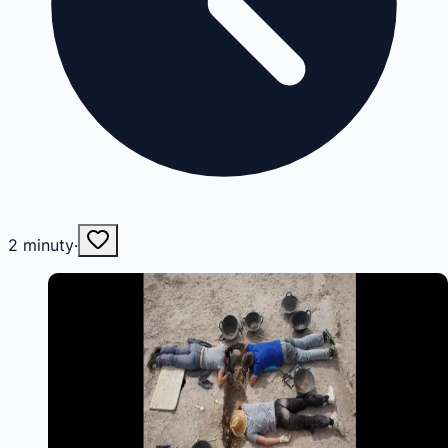
2
minuty
·