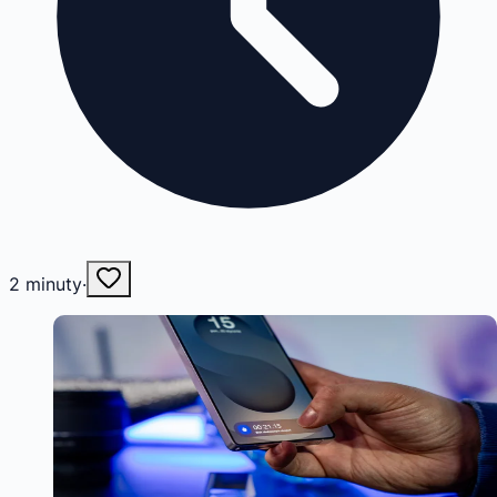
2
minuty
·