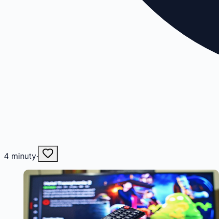
4
minuty
·