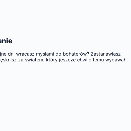
enie
olejne dni wracasz myślami do bohaterów? Zastanawiasz
 tęsknisz za światem, który jeszcze chwilę temu wydawał