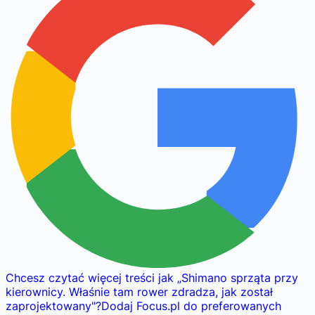
Chcesz czytać więcej treści jak
„
Shimano sprząta przy
kierownicy. Właśnie tam rower zdradza, jak został
zaprojektowany
"
?
Dodaj Focus.pl do preferowanych