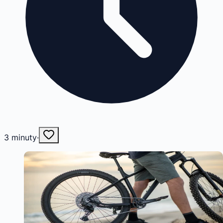
3
minuty
·