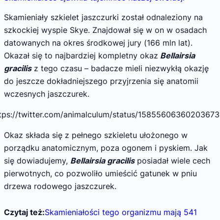
Skamieniały szkielet jaszczurki został odnaleziony na
szkockiej wyspie Skye. Znajdował się w on w osadach
datowanych na okres środkowej jury (166 mln lat).
Okazał się to najbardziej kompletny okaz
Bellairsia
gracilis
z tego czasu – badacze mieli niezwykłą okazję
do jeszcze dokładniejszego przyjrzenia się anatomii
wczesnych jaszczurek.
tps://twitter.com/animalculum/status/1585560636020367
Okaz składa się z pełnego szkieletu ułożonego w
porządku anatomicznym, poza ogonem i pyskiem. Jak
się dowiadujemy,
Bellairsia gracilis
posiadał wiele cech
pierwotnych, co pozwoliło umieścić gatunek w pniu
drzewa rodowego jaszczurek.
Czytaj też:
Skamieniałości tego organizmu mają 541