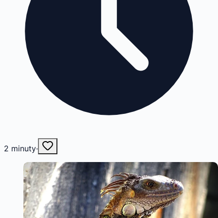
2
minuty
·