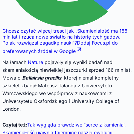
Chcesz czytać więcej treści jak
„
Skamieniałość ma 166
mln lat i rzuca nowe światło na historię tych gadów.
Polak rozwiązał zagadkę nauki
"
?
Dodaj Focus.pl do
preferowanych źródeł w Google
Na łamach
Nature
pojawiły się wyniki badań nad
skamieniałością niewielkiej jaszczurki sprzed 166 mln lat.
Mowa o
Bellairsia gracilis
, której niemal kompletny
szkielet zbadał Mateusz Tałanda z Uniwersytetu
Warszawskiego we współpracy z naukowcami z
Uniwersytetu Oksfordzkiego i University College of
London.
Czytaj też:
Tak wygląda prawdziwe “serce z kamienia”.
Skamieniałość ujawnia tajemnice naszej ewolucji