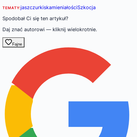
jaszczurki
skamieniałości
Szkocja
TEMATY:
Spodobał Ci się ten artykuł?
Daj znać autorowi — kliknij wielokrotnie.
Fajne