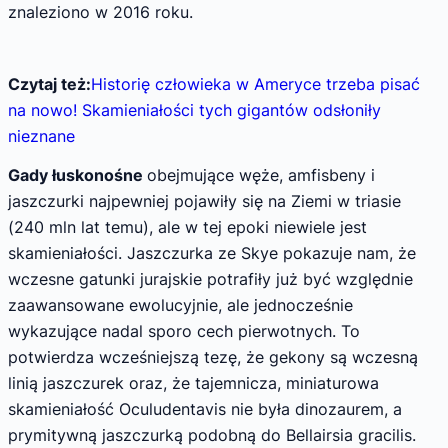
znaleziono w 2016 roku.
Czytaj też:
Historię człowieka w Ameryce trzeba pisać
na nowo! Skamieniałości tych gigantów odsłoniły
nieznane
Gady łuskonośne
obejmujące węże, amfisbeny i
jaszczurki najpewniej pojawiły się na Ziemi w triasie
(240 mln lat temu), ale w tej epoki niewiele jest
skamieniałości. Jaszczurka ze Skye pokazuje nam, że
wczesne gatunki jurajskie potrafiły już być względnie
zaawansowane ewolucyjnie, ale jednocześnie
wykazujące nadal sporo cech pierwotnych. To
potwierdza wcześniejszą tezę, że gekony są wczesną
linią jaszczurek oraz, że tajemnicza, miniaturowa
skamieniałość Oculudentavis nie była dinozaurem, a
prymitywną jaszczurką podobną do Bellairsia gracilis.