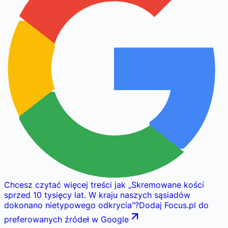
Chcesz czytać więcej treści jak
„
Skremowane kości
sprzed 10 tysięcy lat. W kraju naszych sąsiadów
dokonano nietypowego odkrycia
"
?
Dodaj Focus.pl do
preferowanych źródeł w Google