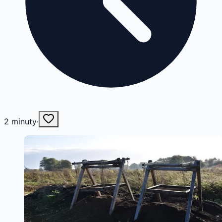
2
minuty
·