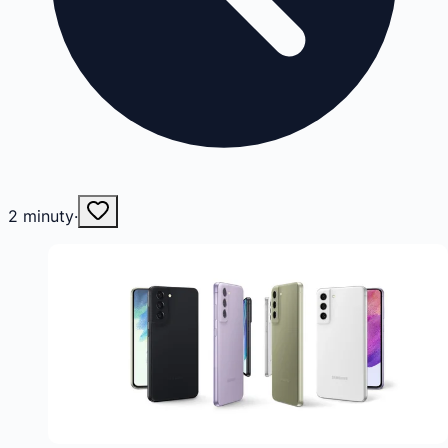
2
minuty
·