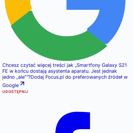
Chcesz czytać więcej treści jak
„
Smartfony Galaxy S21
FE w końcu dostają asystenta aparatu. Jest jednak
jedno „ale”
"
?
Dodaj Focus.pl do preferowanych źródeł w
Google
UDOSTĘPNIJ