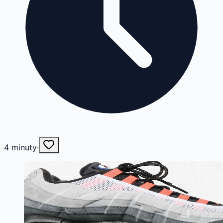
4
minuty
·