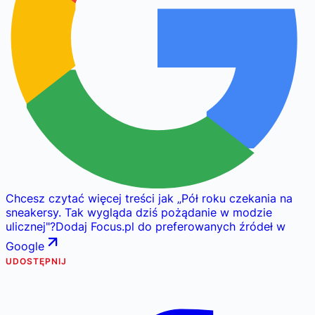
Chcesz czytać więcej treści jak
„
Pół roku czekania na
sneakersy. Tak wygląda dziś pożądanie w modzie
ulicznej
"
?
Dodaj Focus.pl do preferowanych źródeł w
Google
UDOSTĘPNIJ