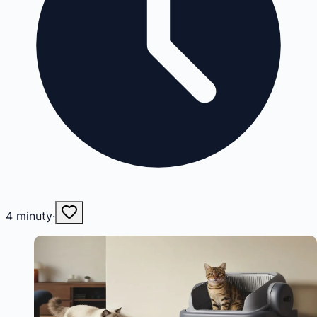
4
minuty
·