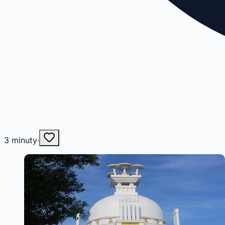
3
minuty
·