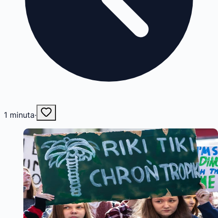
1
minuta
·