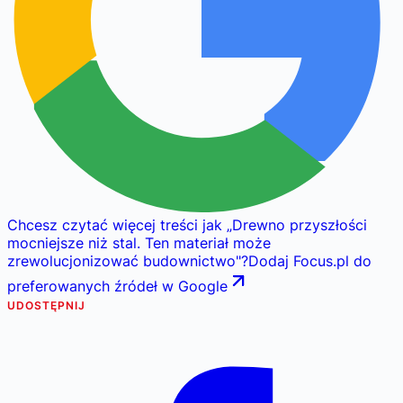
Chcesz czytać więcej treści jak
„
Drewno przyszłości
mocniejsze niż stal. Ten materiał może
zrewolucjonizować budownictwo
"
?
Dodaj Focus.pl do
preferowanych źródeł w Google
UDOSTĘPNIJ