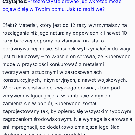
Czytaj też:
Przezroczyste drewno już wkrótce może
pojawić się w Twoim domu. Jak to możliwe?
Efekt? Materiał, który jest do 12 razy wytrzymalszy na
rozciąganie niż jego naturalny odpowiednik i nawet 10
razy bardziej odporny na złamania niż stal o
porównywalnej masie. Stosunek wytrzymałości do wagi
jest tu kluczowy – to właśnie on sprawia, że Superwood
może w przyszłości konkurować z metalami i
tworzywami sztucznymi w zastosowaniach
konstrukcyjnych, inżynieryjnych, a nawet wojskowych.
W przeciwieństwie do zwykłego drewna, które pod
wpływem wilgoci gnije, a w kontakcie z ogniem
zamienia się w popiół, Superwood został
zaprojektowany tak, by opierać się wszystkim typowym
zagrożeniom środowiskowym. Nie wymaga lakierowania
ani impregnacji, co dodatkowo zmniejsza jego ślad
ekologiczny w cyklu życia produktu.