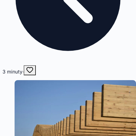
3
minuty
·