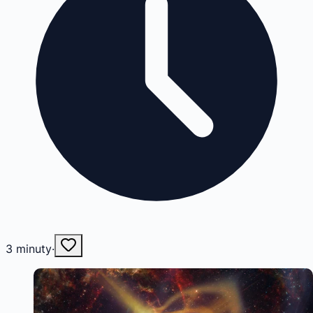
3
minuty
·