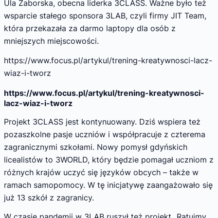
Ula Zaborska, obecna liderka 3CLASS. Ważne było też
wsparcie stałego sponsora 3LAB, czyli firmy JIT Team,
która przekazała za darmo laptopy dla osób z
mniejszych miejscowości.
https://www.focus.pl/artykul/trening-kreatywnosci-lacz-
wiaz-i-tworz
https://www.focus.pl/artykul/trening-kreatywnosci-
lacz-wiaz-i-tworz
Projekt 3CLASS jest kontynuowany. Dziś wspiera też
pozaszkolne pasje uczniów i współpracuje z czterema
zagranicznymi szkołami. Nowy pomysł gdyńskich
licealistów to 3WORLD, który będzie pomagał uczniom z
różnych krajów uczyć się języków obcych – także w
ramach samopomocy. W tę inicjatywę zaangażowało się
już 13 szkół z zagranicy.
W czasie pandemii w 3LAB ruszył też projekt „Ratujmy