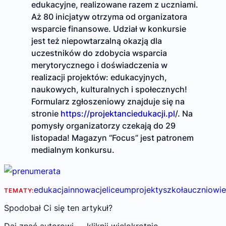
edukacyjne, realizowane razem z uczniami.
Aż 80 inicjatyw otrzyma od organizatora
wsparcie finansowe. Udział w konkursie
jest też niepowtarzalną okazją dla
uczestników do zdobycia wsparcia
merytorycznego i doświadczenia w
realizacji projektów: edukacyjnych,
naukowych, kulturalnych i społecznych!
Formularz zgłoszeniowy znajduje się na
stronie
https://projektanciedukacji.pl
/. Na
pomysły organizatorzy czekają do 29
listopada! Magazyn “Focus” jest patronem
medialnym konkursu.
edukacja
innowacje
liceum
projekty
szkoła
uczniowie
TEMATY:
Spodobał Ci się ten artykuł?
Daj znać autorowi — kliknij wielokrotnie.