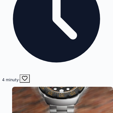
4
minuty
·