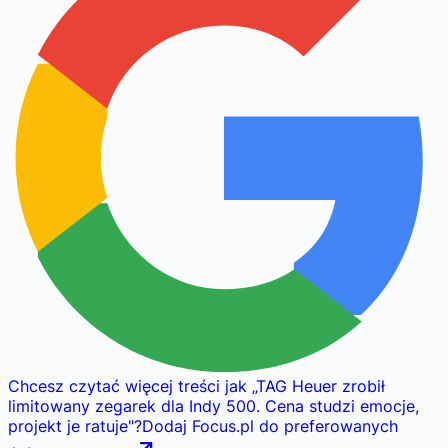
Chcesz czytać więcej treści jak
„
TAG Heuer zrobił
limitowany zegarek dla Indy 500. Cena studzi emocje,
projekt je ratuje
"
?
Dodaj Focus.pl do preferowanych