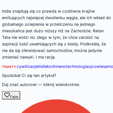
Indie znajdują się co prawda w czołówce krajów
emitujących najwięcej dwutlenku węgla, ale ich wkład do
globalnego ocieplenia w przeliczeniu na jednego
mieszkańca jest dużo niższy niż na Zachodzie. Ratan
Tata nie widzi nic złego w tym, że chce zarobić na
aspiracji ludzi uwalniających się z biedy. Podkreśla, że
nie da się zlikwidować samochodów, można jedynie
zmieniać nawyki. I ma rację.
cywilizacje
Indie
korki
nanotechnologia
ojcowie
samo
TEMATY:
Spodobał Ci się ten artykuł?
Daj znać autorowi — kliknij wielokrotnie.
Fajne