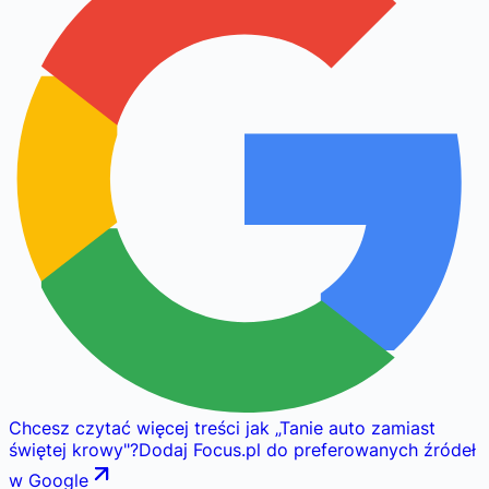
Chcesz czytać więcej treści jak
„
Tanie auto zamiast
świętej krowy
"
?
Dodaj Focus.pl do preferowanych źródeł
w Google