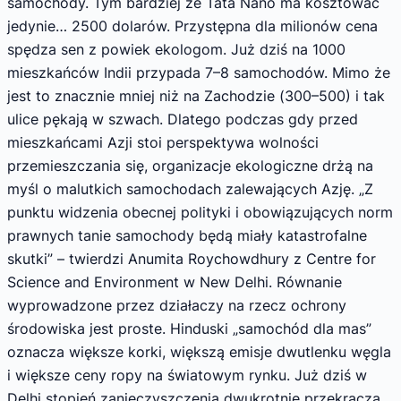
samochody. Tym bardziej że Tata Nano ma kosztować
jedynie… 2500 dolarów. Przystępna dla milionów cena
spędza sen z powiek ekologom. Już dziś na 1000
mieszkańców Indii przypada 7–8 samochodów. Mimo że
jest to znacznie mniej niż na Zachodzie (300–500) i tak
ulice pękają w szwach. Dlatego podczas gdy przed
mieszkańcami Azji stoi perspektywa wolności
przemieszczania się, organizacje ekologiczne drżą na
myśl o malutkich samochodach zalewających Azję. „Z
punktu widzenia obecnej polityki i obowiązujących norm
prawnych tanie samochody będą miały katastrofalne
skutki” – twierdzi Anumita Roychowdhury z Centre for
Science and Environment w New Delhi. Równanie
wyprowadzone przez działaczy na rzecz ochrony
środowiska jest proste. Hinduski „samochód dla mas”
oznacza większe korki, większą emisje dwutlenku węgla
i większe ceny ropy na światowym rynku. Już dziś w
Delhi stopień zanieczyszczenia dwukrotnie przekracza