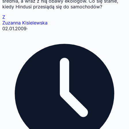
średnia, a wraz z nią obawy ekologów. Co się stanie,
kiedy Hindusi przesiądą się do samochodów?
Z
Zuzanna Kisielewska
02.01.2009
·