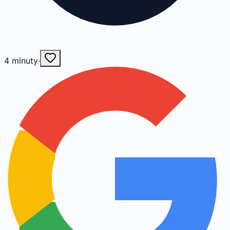
4
minuty
·