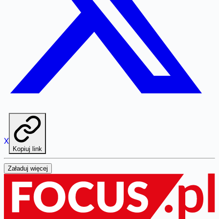
X
Kopiuj link
Załaduj więcej