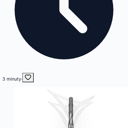
3
minuty
·