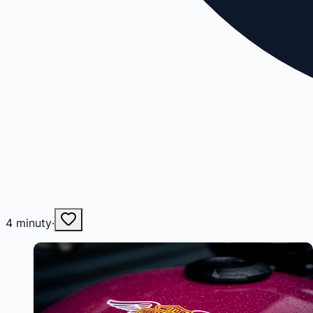
4
minuty
·