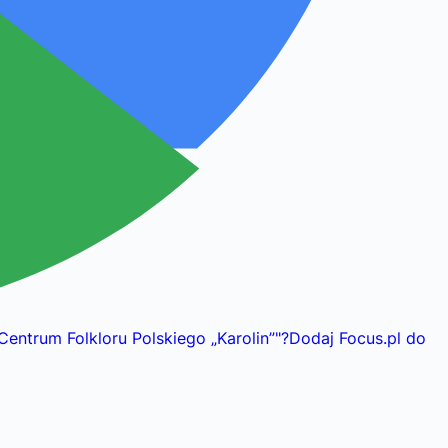
Centrum Folkloru Polskiego „Karolin”
"
?
Dodaj Focus.pl do