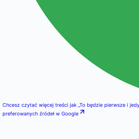
Chcesz czytać więcej treści jak
„
To będzie pierwsze i jed
preferowanych źródeł w Google