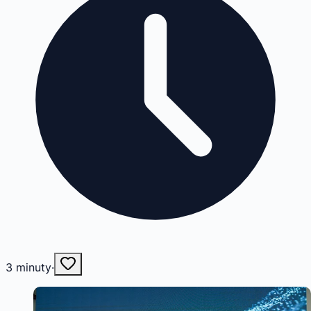
3
minuty
·