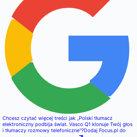
Chcesz czytać więcej treści jak
„
Polski tłumacz
elektroniczny podbija świat. Vasco Q1 klonuje Twój głos
i tłumaczy rozmowy telefoniczne
"
?
Dodaj Focus.pl do