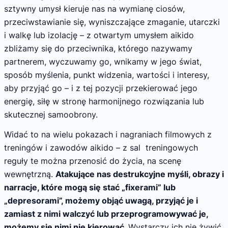
sztywny umysł kieruje nas na wymianę ciosów,
przeciwstawianie się, wyniszczające zmaganie, utarczki
i walkę lub izolację – z otwartym umysłem aikido
zbliżamy się do przeciwnika, którego nazywamy
partnerem, wyczuwamy go, wnikamy w jego świat,
sposób myślenia, punkt widzenia, wartości i interesy,
aby przyjąć go – i z tej pozycji przekierować jego
energię, siłę w stronę harmonijnego rozwiązania lub
skutecznej samoobrony.
Widać to na wielu pokazach i nagraniach filmowych z
treningów i zawodów aikido – z sal treningowych
reguły te można przenosić do życia, na scenę
wewnętrzną.
Atakujące nas destrukcyjne myśli, obrazy i
narracje, które mogą się stać „fixerami” lub
„depresorami”, możemy objąć uwagą, przyjąć je i
zamiast z nimi walczyć lub przeprogramowywać je,
możemy się nimi nie kierować.
Wystarczy ich nie żywić,