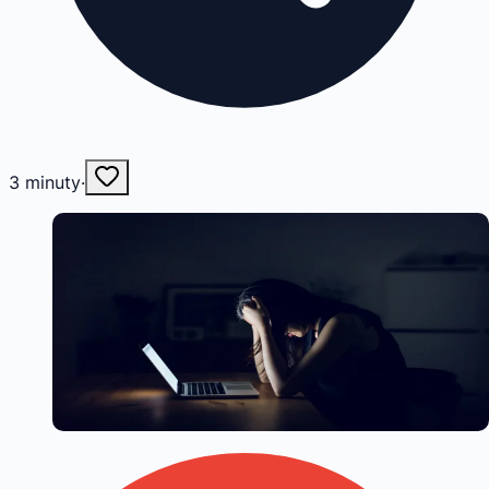
3
minuty
·