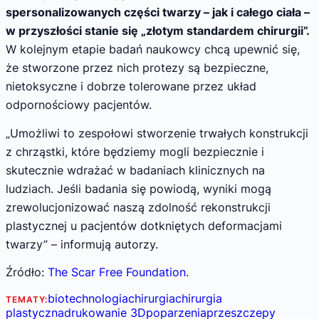
spersonalizowanych części twarzy – jak i całego ciała –
w przyszłości stanie się „złotym standardem chirurgii”.
W kolejnym etapie badań naukowcy chcą upewnić się,
że stworzone przez nich protezy są bezpieczne,
nietoksyczne i dobrze tolerowane przez układ
odpornościowy pacjentów.
„Umożliwi to zespołowi stworzenie trwałych konstrukcji
z chrząstki, które będziemy mogli bezpiecznie i
skutecznie wdrażać w badaniach klinicznych na
ludziach. Jeśli badania się powiodą, wyniki mogą
zrewolucjonizować naszą zdolność rekonstrukcji
plastycznej u pacjentów dotkniętych deformacjami
twarzy” – informują autorzy.
Źródło:
The Scar Free Foundation
.
biotechnologia
chirurgia
chirurgia
TEMATY:
plastyczna
drukowanie 3D
poparzenia
przeszczepy