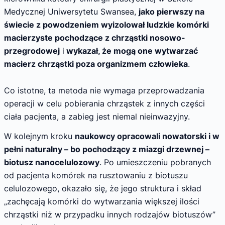
Medycznej Uniwersytetu Swansea,
jako pierwszy na
świecie z powodzeniem wyizolował ludzkie komórki
macierzyste pochodzące z chrząstki nosowo-
przegrodowej
i
wykazał, że mogą one wytwarzać
macierz chrząstki poza organizmem człowieka
.
Co istotne, ta metoda nie wymaga przeprowadzania
operacji w celu pobierania chrząstek z innych części
ciała pacjenta, a zabieg jest niemal nieinwazyjny.
W kolejnym kroku
naukowcy opracowali nowatorski i w
pełni naturalny – bo pochodzący z miazgi drzewnej –
biotusz nanocelulozowy
. Po umieszczeniu pobranych
od pacjenta komórek na rusztowaniu z biotuszu
celulozowego, okazało się, że jego struktura i skład
„zachęcają komórki do wytwarzania większej ilości
chrząstki niż w przypadku innych rodzajów biotuszów”