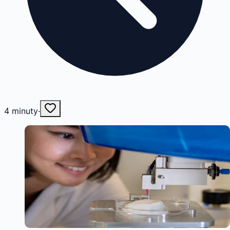
4
minuty
·