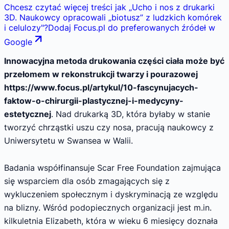
Chcesz czytać więcej treści jak
„
Ucho i nos z drukarki
3D. Naukowcy opracowali „biotusz” z ludzkich komórek
i celulozy
"
?
Dodaj Focus.pl do preferowanych źródeł w
Google
Innowacyjna metoda drukowania części ciała może być
przełomem w rekonstrukcji twarzy i pourazowej
https://www.focus.pl/artykul/10-fascynujacych-
faktow-o-chirurgii-plastycznej-i-medycyny-
estetycznej
. Nad drukarką 3D, która byłaby w stanie
tworzyć chrząstki uszu czy nosa, pracują naukowcy z
Uniwersytetu w Swansea w Walii.
Badania współfinansuje Scar Free Foundation zajmująca
się wsparciem dla osób zmagających się z
wykluczeniem społecznym i dyskryminacją ze względu
na blizny. Wśród podopiecznych organizacji jest m.in.
kilkuletnia Elizabeth, która w wieku 6 miesięcy doznała