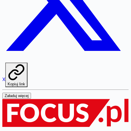
X
Kopiuj link
Załaduj więcej