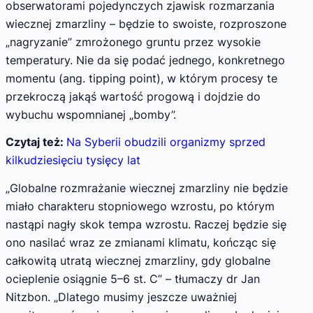
obserwatorami pojedynczych zjawisk rozmarzania
wiecznej zmarzliny – będzie to swoiste, rozproszone
„nagryzanie” zmrożonego gruntu przez wysokie
temperatury. Nie da się podać jednego, konkretnego
momentu (ang. tipping point), w którym procesy te
przekroczą jakąś wartość progową i dojdzie do
wybuchu wspomnianej „bomby”.
Czytaj też:
Na Syberii obudzili organizmy sprzed
kilkudziesięciu tysięcy lat
„Globalne rozmrażanie wiecznej zmarzliny nie będzie
miało charakteru stopniowego wzrostu, po którym
nastąpi nagły skok tempa wzrostu. Raczej będzie się
ono nasilać wraz ze zmianami klimatu, kończąc się
całkowitą utratą wiecznej zmarzliny, gdy globalne
ocieplenie osiągnie 5–6 st. C” – tłumaczy dr Jan
Nitzbon. „Dlatego musimy jeszcze uważniej