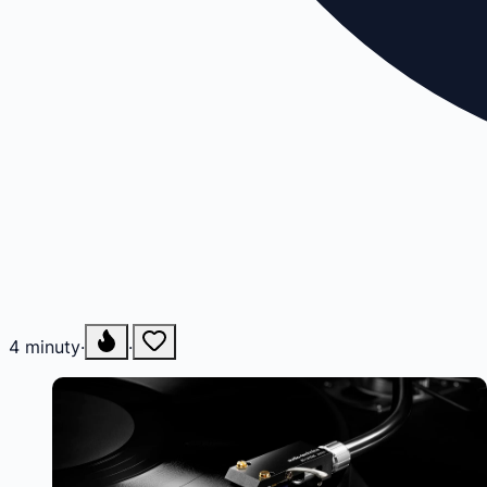
4
minuty
·
·