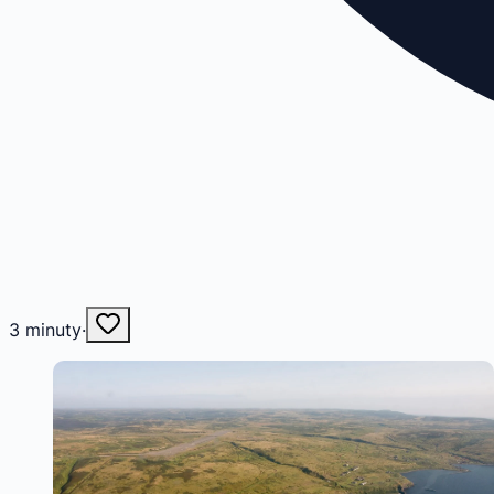
3
minuty
·