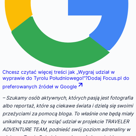
Chcesz czytać więcej treści jak
„
Wygraj udział w
wyprawie do Tyrolu Południowego!
"
?
Dodaj Focus.pl do
preferowanych źródeł w Google
– Szukamy osób aktywnych, których pasją jest fotografia
albo reportaż, które są ciekawe świata i dzielą się swoimi
przeżyciami za pomocą bloga. To właśnie one będą miały
unikalną szansę, by wziąć udział w projekcie TRAVELER
ADVENTURE TEAM, podnieść swój poziom adrenaliny w