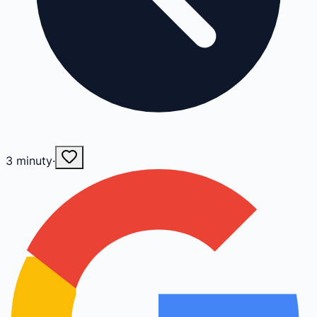
3
minuty
·