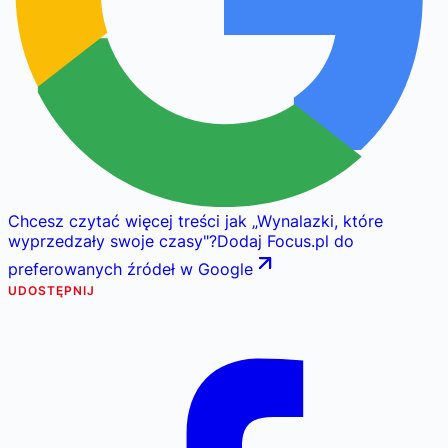
Chcesz czytać więcej treści jak
„
Wynalazki, które
wyprzedzały swoje czasy
"
?
Dodaj Focus.pl do
preferowanych źródeł w Google
UDOSTĘPNIJ