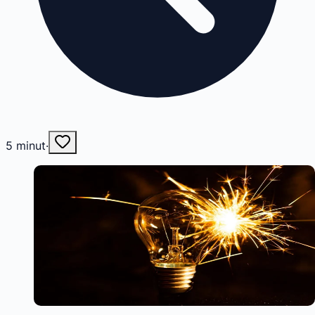
5
minut
·