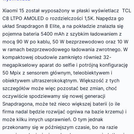
Xiaomi 15 został wyposażony w płaski wyświetlacz TCL
C8 LTPO AMOLED o rozdzielczości 1,5K. Napędza go
układ Snapdragon 8 Elite, a na pokładzie znalazła się
pojemna bateria 5400 mAh z szybkim ładowaniem z
mocą 90 W po kablu, 50 W bezprzewodowo oraz 10 W
w ramach bezprzewodowego ładowania zwrotnego. W
kompaktowej obudowie zamknięto również 32-
megapikselowy aparat do selfie i potrójną konfigurację
50 Mpix z sensorem głównym, teleobiektywem i
obiektywem ultraszerokokątnym. Większość z tych
szczegółów może więc pozostać bez zmian, choć
oczywiście spodziewamy się nowej generacji
Snapdragona, może też nieco większej baterii (o ile
firma nadal będzie rozwijać ogniwa na bazie krzemu) i
może kilku innych usprawnień. O tym jednak
przekonamy się w późniejszym czasie, bo na razie