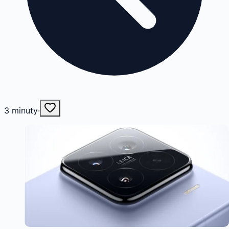
3
minuty
·