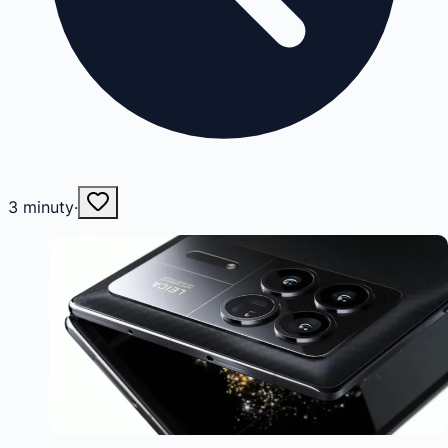
3
minuty
·