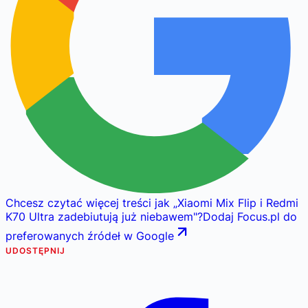
Chcesz czytać więcej treści jak
„
Xiaomi Mix Flip i Redmi
K70 Ultra zadebiutują już niebawem
"
?
Dodaj Focus.pl do
preferowanych źródeł w Google
UDOSTĘPNIJ