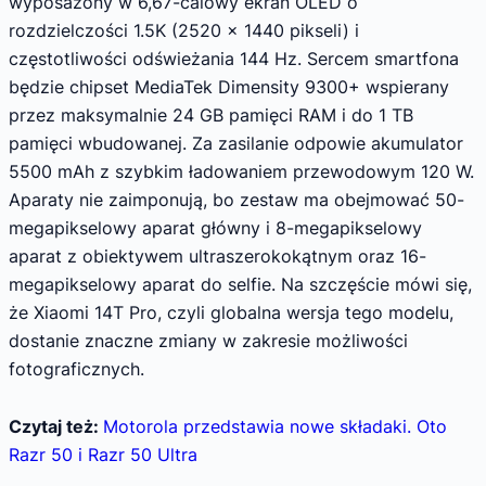
wyposażony w 6,67-calowy ekran OLED o
rozdzielczości 1.5K (2520 x 1440 pikseli) i
częstotliwości odświeżania 144 Hz. Sercem smartfona
będzie chipset MediaTek Dimensity 9300+ wspierany
przez maksymalnie 24 GB pamięci RAM i do 1 TB
pamięci wbudowanej. Za zasilanie odpowie akumulator
5500 mAh z szybkim ładowaniem przewodowym 120 W.
Aparaty nie zaimponują, bo zestaw ma obejmować 50-
megapikselowy aparat główny i 8-megapikselowy
aparat z obiektywem ultraszerokokątnym oraz 16-
megapikselowy aparat do selfie. Na szczęście mówi się,
że Xiaomi 14T Pro, czyli globalna wersja tego modelu,
dostanie znaczne zmiany w zakresie możliwości
fotograficznych.
Czytaj też:
Motorola przedstawia nowe składaki. Oto
Razr 50 i Razr 50 Ultra