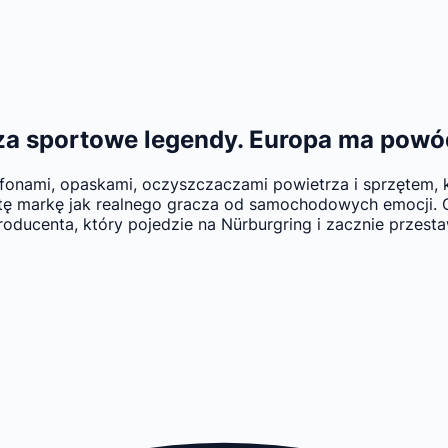
za sportowe legendy. Europa ma powód
lefonami, opaskami, oczyszczaczami powietrza i sprzętem,
 tę markę jak realnego gracza od samochodowych emocji. Ow
roducenta, który pojedzie na Nürburgring i zacznie przest