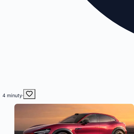
4
minuty
·