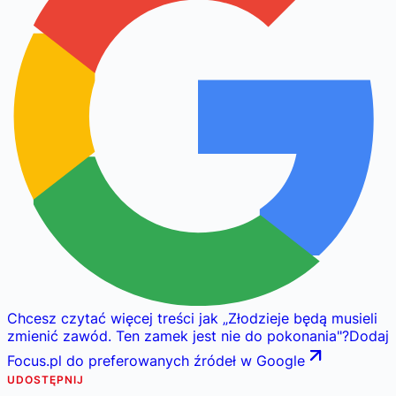
Chcesz czytać więcej treści jak
„
Złodzieje będą musieli
zmienić zawód. Ten zamek jest nie do pokonania
"
?
Dodaj
Focus.pl do preferowanych źródeł w Google
UDOSTĘPNIJ