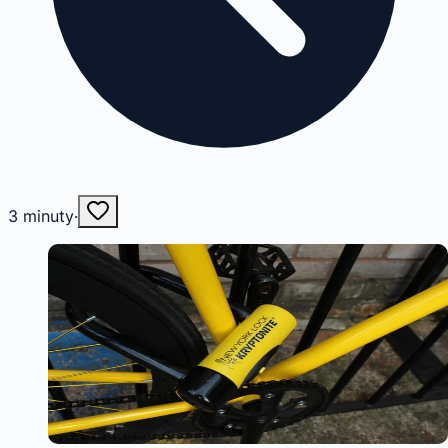
3
minuty
·